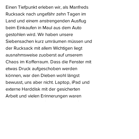
Einen Tiefpunkt erleben wir, als Manfreds 
Rucksack nach ungefähr zehn Tagen im 
Land und einem anstrengenden Ausflug 
beim Einkaufen in Maul aus dem Auto 
gestohlen wird. Wir haben unsere 
Siebensachen kurz umräumen müssen und 
der Rucksack mit allem Wichtigen liegt 
ausnahmsweise zuoberst auf unserem 
Chaos im Kofferraum. Dass die Fenster mit 
etwas Druck aufgeschoben werden 
können, war den Dieben wohl längst 
bewusst, uns aber nicht. Laptop, iPad und 
externe Harddisk mit der gesicherten 
Arbeit und vielen Erinnerungen waren 
genauso darin wie Schlüssel, Pass, Geld 
und noch viel mehr. Wenn man jedoch 
weiss, wie wertvoll die Kameraausrüstung 
ist, hatten wir noch Glück im Unglück... Die 
Aufregung und der Aufwand zur 
Wiederbeschaffung waren jedoch gross 