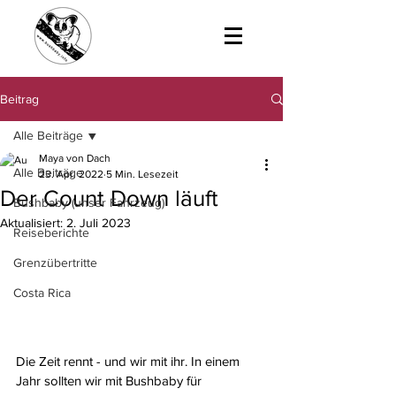
Beitrag
Alle Beiträge
Maya von Dach
Alle Beiträge
23. Apr. 2022
5 Min. Lesezeit
Der Count Down läuft
Bushbaby (unser Fahrzeug)
Aktualisiert:
2. Juli 2023
Reiseberichte
Grenzübertritte
Costa Rica
Die Zeit rennt - und wir mit ihr. In einem 
Jahr sollten wir mit Bushbaby für 