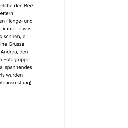
welche den Reiz 
ettern 
en Hänge- und 
es immer etwas 
 schrieb, er 
eine Grüsse 
 Andrea, den 
n Fotogruppe, 
es, spannendes 
ris wurden 
otoausrüstung) 