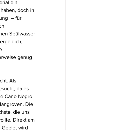
ial ein. 
 haben, doch in 
ung  – für 
ch 
chen Spülwasser 
ergeblich, 
e 
gerweise genug 
ht. Als 
sucht, da es 
wie Cano Negro 
Mangroven. Die 
hste, die uns 
llte. Direkt am 
 Gebiet wird 