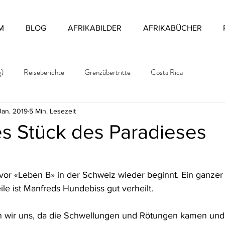
M
BLOG
AFRIKABILDER
AFRIKABÜCHER
g)
Reiseberichte
Grenzübertritte
Costa Rica
 Jan. 2019
5 Min. Lesezeit
es Stück des Paradieses
evor «Leben B» in der Schweiz wieder beginnt. Ein ganzer 
eile ist Manfreds Hundebiss gut verheilt.
en wir uns, da die Schwellungen und Rötungen kamen und