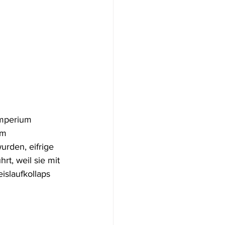
Imperium 
im 
urden, eifrige 
t, weil sie mit 
slaufkollaps 