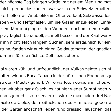
 der nächste Tag bringen würde, mit neuem Medizinalmater
r nicht genau das kaufen, was wir in der Schweiz erhalten
erhielten wir Antibiotika im Offenverkauf, Salzwasserlös
eben – und Heftpflaster, um die Gazen anzukleben. Einfa
 diesem Moment ging es den Wunden, noch mit dem restli
pray täglich behandelt, schnell besser und der Kauf war v
 ihn nicht. Nach langem Suchen, sehr erstaunlich für ein
ortuna, fanden wir auch einen Geldautomaten, der gnädi
um uns für die nächste Zeit abzusichern.
l waren kühl und unfreundlich, der Vulkan zeigte sich nic
hatten wir uns Boca Tapada in der nördlichen Ebene ausge
zu den «Musts» gehört. Wir erwarteten etwas ähnliches 
agen wir aber ganz falsch, es hat hier weder Sumpf noch 
 ausgebucht, so reservierten wir die maximalen drei Näc
acito de Cielo», dem «Stückchen des Himmels», geben wo
n der Gartenlandschaft liegen rund dreissig Häuschen, das