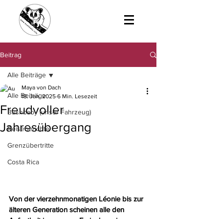
Beitrag
Alle Beiträge
Maya von Dach
Alle Beiträge
18. Jan. 2025
6 Min. Lesezeit
Freudvoller
Bushbaby (unser Fahrzeug)
Jahresübergang
Reiseberichte
Grenzübertritte
Costa Rica
Von der vierzehnmonatigen Léonie bis zur 
älteren Generation scheinen alle den 