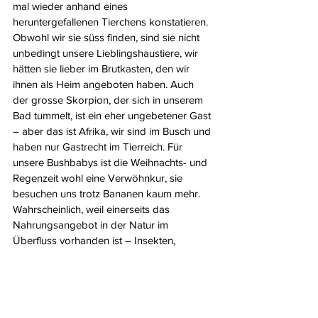
mal wieder anhand eines 
heruntergefallenen Tierchens konstatieren. 
Obwohl wir sie süss finden, sind sie nicht 
unbedingt unsere Lieblingshaustiere, wir 
hätten sie lieber im Brutkasten, den wir 
ihnen als Heim angeboten haben. Auch 
der grosse Skorpion, der sich in unserem 
Bad tummelt, ist ein eher ungebetener Gast 
– aber das ist Afrika, wir sind im Busch und 
haben nur Gastrecht im Tierreich. Für 
unsere Bushbabys ist die Weihnachts- und 
Regenzeit wohl eine Verwöhnkur, sie 
besuchen uns trotz Bananen kaum mehr. 
Wahrscheinlich, weil einerseits das 
Nahrungsangebot in der Natur im 
Überfluss vorhanden ist – Insekten, 
Früchte, Knospen – und andererseits viele 
der Hauseigentümer über die Festtage da 
sind und etwas Feines springen lassen. 
Überall kann man nicht sein.