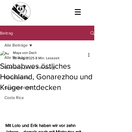
Beitrag
Alle Beiträge
Maya von Dach
Alle Beiträge
15. Aug. 2025
8 Min. Lesezeit
Simbabwes östliches
Bushbaby (unser Fahrzeug)
Hochland, Gonarezhou und
Reiseberichte
Krüger entdecken
Grenzübertritte
Costa Rica
Mit Lolo und Erik haben wir vor zehn 
Jahren – damals noch mit Mietautos mit 