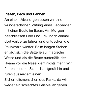
Pleiten, Pech und Pannen
An einem Abend geniessen wir eine 
wunderschöne Sichtung eines Leoparden 
mit einer Beute im Baum. Am Morgen 
beschliessen Lolo und Erik, noch einmal 
dort vorbei zu fahren und entdecken die 
Raubkatze wieder. Beim langen Stehen 
entlädt sich die Batterie auf magische 
Weise und als die Beute runterfällt, der 
Hyäne vor die Nase, geht nichts mehr. Wir 
fahren mit dem Schnellstartgerät hin und 
rufen ausserdem einen 
Sicherheitsmenschen des Parks, da wir 
weder ein schlechtes Beispiel abgeben 
wollen, noch wissen, was für gefährliches 
Tier sich noch im Busch versteckt. Das 
Überbrücken ist eine kurze Sache – und 
niemand wirft auch nur einen Blick in die 