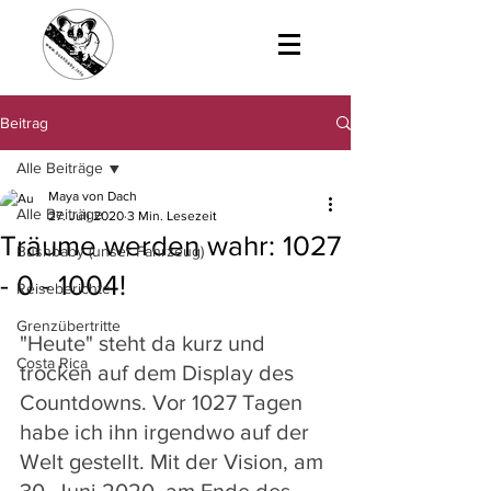
Beitrag
Alle Beiträge
Maya von Dach
Alle Beiträge
27. Juli 2020
3 Min. Lesezeit
Träume werden wahr: 1027
Bushbaby (unser Fahrzeug)
- 0 - 1004!
Reiseberichte
Grenzübertritte
"Heute" steht da kurz und 
Costa Rica
trocken auf dem Display des 
Countdowns. Vor 1027 Tagen 
habe ich ihn irgendwo auf der 
Welt gestellt. Mit der Vision, am 