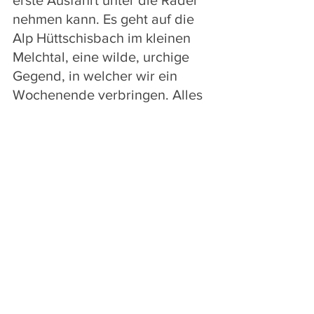
erste Ausfahrt unter die Räder 
nehmen kann. Es geht auf die 
Alp Hüttschisbach im kleinen 
Melchtal, eine wilde, urchige 
Gegend, in welcher wir ein 
Wochenende verbringen. Alles 
klappt hervorragend, auch 
wenn wir noch viel lernen und 
vor allem üben müssen. Unsere 
erste Nacht im Dachzelt 
überzeugt uns davon, dass wir 
richtig gewählt haben. Aus den 
Fenstern sehen wir die tausend 
Sterne zwischen den 
Berghängen. Herrlich!