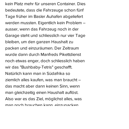
kein Platz mehr für unseren Container. Dies 
bedeutete, dass die Fahrzeuge schon fünf 
Tage früher im Basler Auhafen abgeliefert 
werden mussten. Eigentlich kein Problem – 
ausser, wenn das Fahrzeug noch in der 
Garage steht und schliesslich nur vier Tage 
bleiben, um den ganzen Haushalt zu 
packen und einzuräumen. Der Zeitraum 
wurde dann durch Manfreds Pikettdienst 
noch etwas enger, doch schliesslich haben 
wir das "Bushbaby-Tetris" geschafft. 
Natürlich kann man in Südafrika so 
ziemlich alles kaufen, was man braucht – 
das macht aber dann keinen Sinn, wenn 
man gleichzeitig einen Haushalt auflöst. 
Also war es das Ziel, möglichst alles, was 
man noch brauchen kann, einzupacken. 
Wir waren einmal mehr überrascht, wie viel 
auf so kleinem Raum Platz hat. Meine 
gefühlte Million Glacébehälter, 