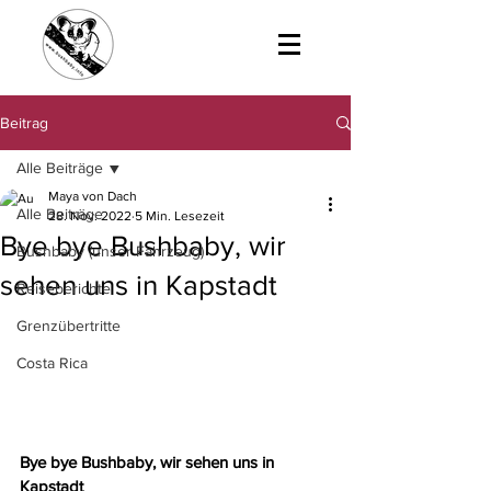
Beitrag
Alle Beiträge
Maya von Dach
Alle Beiträge
28. Nov. 2022
5 Min. Lesezeit
Bye bye Bushbaby, wir
Bushbaby (unser Fahrzeug)
sehen uns in Kapstadt
Reiseberichte
Grenzübertritte
Costa Rica
Bye bye Bushbaby, wir sehen uns in 
Kapstadt